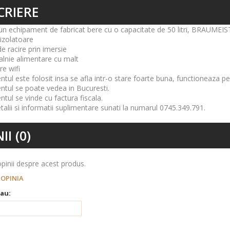
CRIERE
un echipament de fabricat bere cu o capacitate de 50 litri, BRAUMEIS
 izolatoare
de racire prin imersie
alnie alimentare cu malt
re wifi
tul este folosit insa se afla intr-o stare foarte buna, functioneaza pe
tul se poate vedea in Bucuresti.
tul se vinde cu factura fiscala.
talii si informatii suplimentare sunati la numarul 0745.349.791.
II (0)
pinii despre acest produs.
 OPINIA
au: