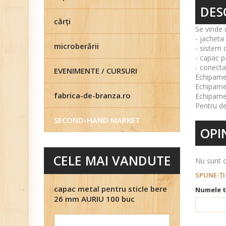
DES
cărţi
Se vinde 
- jacheta
microberării
- sistem 
- capac p
- conecta
EVENIMENTE / CURSURI
Echipamen
Echipamen
fabrica-de-branza.ro
Echipamen
Pentru de
SECOND-HAND MARKET
OPIN
CELE MAI VANDUTE
Nu sunt o
SPUNE-ŢI
capac metal pentru sticle bere
Numele t
26 mm AURIU 100 buc