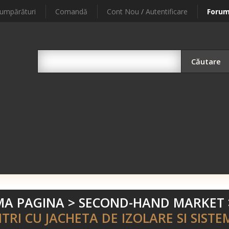
umpărături
Comandă
Cont Nou
/
Autentificare
Foru
Căutare
MA PAGINA
>
SECOND-HAND MARKET
LITRI CU JACHETA DE IZOLARE SI SISTE