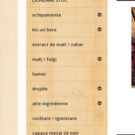
LICHIDARE STOC
echipamente
kit-uri bere
extract de malt / zahar
malţ / fulgi
hamei
drojdie
alte ingrediente
curăţare / igienizare
capace metal 26 mm