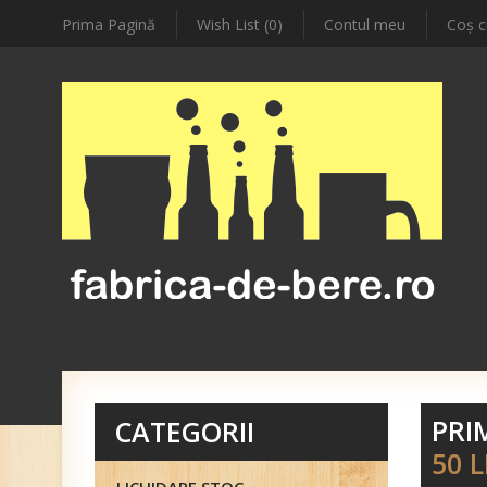
Prima Pagină
Wish List (0)
Contul meu
Coş c
PRI
CATEGORII
50 