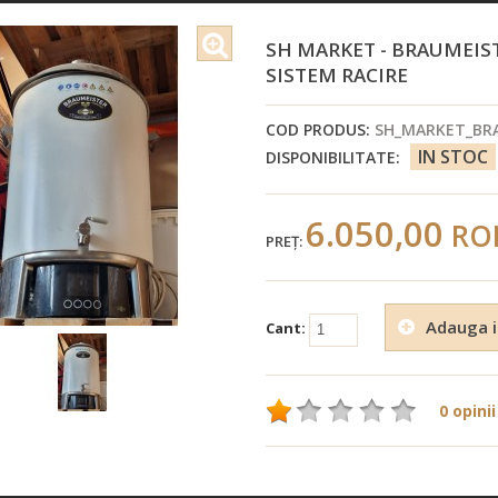
SH MARKET - BRAUMEISTE
SISTEM RACIRE
COD PRODUS:
SH_MARKET_BR
IN STOC
DISPONIBILITATE:
6.050,00
RO
PREŢ:
Adauga i
Cant:
0 opinii