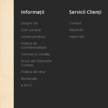
Informaţii
Servicii Clienţi
Despre noi
Contact
Cum cumpar
Returnări
Livrare produse
Harta site
Politica de
Confidentialitate
Termeni si Conditii
Acest site foloseste
Cookies
Politica de retur
Reclamatii
A.N.P.C.