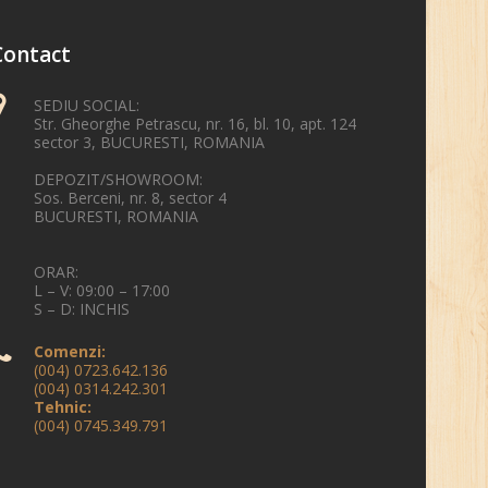
Contact
SEDIU SOCIAL:
Str. Gheorghe Petrascu, nr. 16, bl. 10, apt. 124
sector 3, BUCURESTI, ROMANIA
DEPOZIT/SHOWROOM:
Sos. Berceni, nr. 8, sector 4
BUCURESTI, ROMANIA
ORAR:
L – V: 09:00 – 17:00
S – D: INCHIS
Comenzi:
(004) 0723.642.136
(004) 0314.242.301
Tehnic:
(004) 0745.349.791