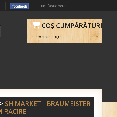
m
Cum fabric bere?
COŞ CUMPĂRĂTURI
0 produs(e) - 0,00
>
SH MARKET - BRAUMEISTER
M RACIRE