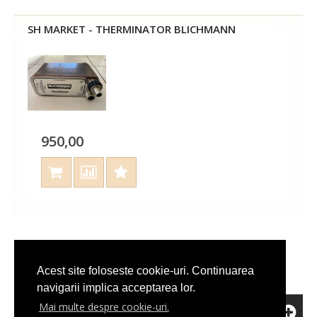
SH MARKET - THERMINATOR BLICHMANN
950,00
Afisare 1 - 2 din 2 (1 Pagini)
Acest site foloseste cookie-uri. Continuarea
navigarii implica acceptarea lor.
Mai multe despre cookie-uri.
RECENT ADAUGATE