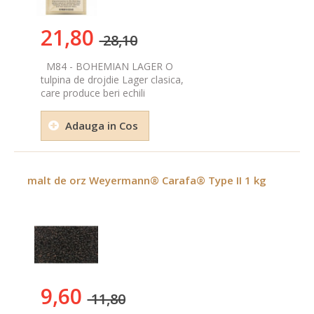
21,80
28,10
M84 - BOHEMIAN LAGER O
tulpina de drojdie Lager clasica,
care produce beri echili
Adauga in Cos
malt de orz Weyermann® Carafa® Type II 1 kg
9,60
11,80