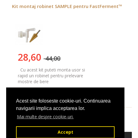
Kit montaj robinet SAMPLE pentru FastFerment™
28,60
44,00
Cu acest kit puteti monta usor si
rapid un robinet pentru prelevare
mostre de bere
Adauga in Cos
Acest site foloseste cookie-uri. Continuarea
navigarii implica acceptarea lor.
Mai multe despre cookie-uri.
Accept
2026 © fabrica-de-bere.ro