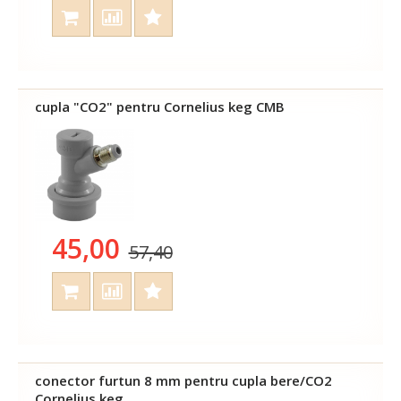
cupla "CO2" pentru Cornelius keg CMB
45,00
57,40
conector furtun 8 mm pentru cupla bere/CO2
Cornelius keg