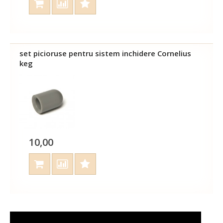
set picioruse pentru sistem inchidere Cornelius
keg
10,00
1
2
>
>|
Afisare 1 - 21 din 38 (2 Pagini)