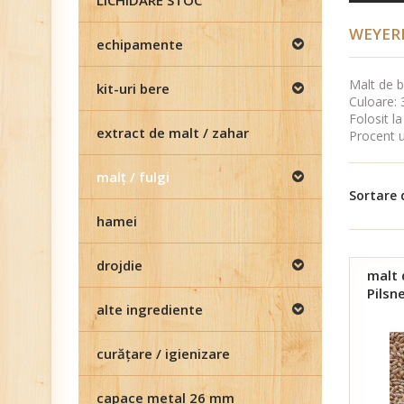
LICHIDARE STOC
WEYER
echipamente
Malt de 
kit-uri bere
Culoare: 
Folosit la
extract de malt / zahar
Procent u
malţ / fulgi
Sortare
hamei
drojdie
malt
Pilsn
alte ingrediente
curăţare / igienizare
capace metal 26 mm