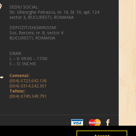
SEDIU SOCIAL:
Str. Gheorghe Petrascu, nr. 16, bl. 10, apt. 124
sector 3, BUCURESTI, ROMANIA
DEPOZIT/SHOWROOM:
Sos. Berceni, nr. 8, sector 4
BUCURESTI, ROMANIA
ORAR:
L – V: 09:00 – 17:00
S – D: INCHIS
Comenzi:
(004) 0723.642.136
(004) 0314.242.301
Tehnic:
(004) 0745.349.791