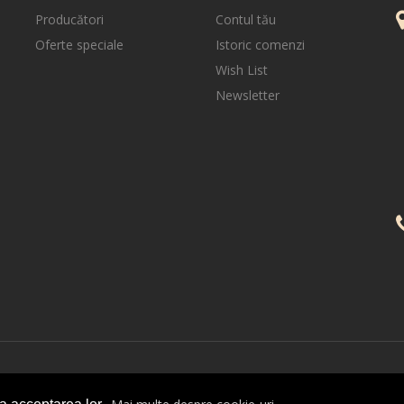
Producători
Contul tău
Oferte speciale
Istoric comenzi
Wish List
Newsletter