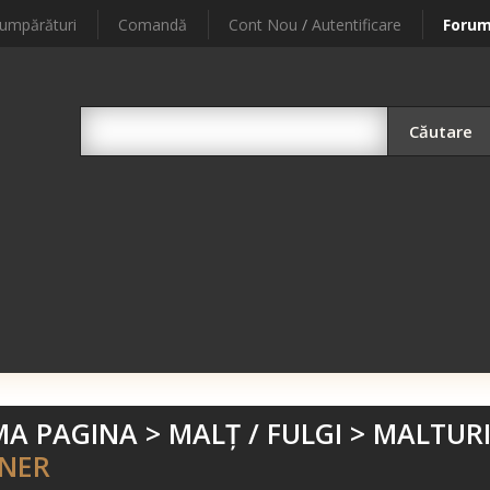
umpărături
Comandă
Cont Nou
/
Autentificare
Foru
Căutare
MA PAGINA
>
MALŢ / FULGI
>
MALTURI
SNER