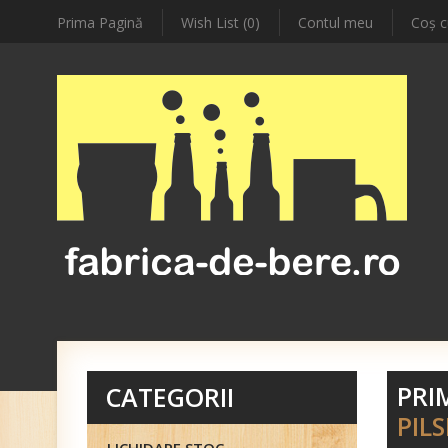
Prima Pagină
Wish List (0)
Contul meu
Coş c
PRI
CATEGORII
PIL