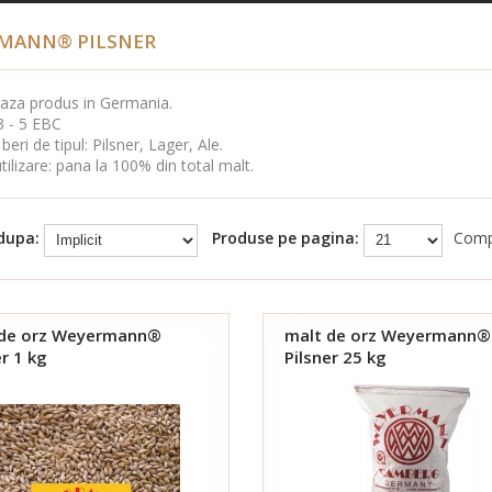
MANN® PILSNER
baza produs in Germania.
3 - 5 EBC
 beri de tipul: Pilsner, Lager, Ale.
tilizare: pana la 100% din total malt.
 dupa:
Produse pe pagina:
Comp
 de orz Weyermann®
malt de orz Weyermann®
er 1 kg
Pilsner 25 kg