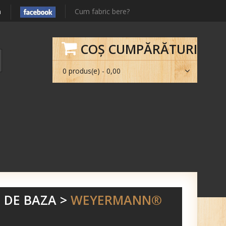
m
Cum fabric bere?
COŞ CUMPĂRĂTURI
0 produs(e) - 0,00
 DE BAZA
>
WEYERMANN®