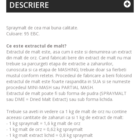
DESCRIERE
Spraymalt de cea mai buna calitate.
Culoare: 95 EBC.
Ce este extractul de malt?
Extractul de malt este, asa cum ii este si denumirea un extract
din malt de orz. Cand fabricati bere din extract de malt nu mai
trebuie sa parcurgeti etapa de extractie a zaharurilor,
cunoscuta si ca etapa de MASHING; trebuie doar sa fierbeti
mustul conform retetei. Procedeul de fabricare a berii folosind
extractul de malt este foarte raspandita in SUA si se numeste
procedeul MINI-MASH sau PARTIAL MASH.
Extractul de malt poate fi sub forma de pudra (SPRAYMALT
sau DME = Dried Malt Extract) sau sub forma lichida.
Trebuie sa aveti in vedere ca 1 kg de malt de orz nu contine
aceeasi cantitate de zaharuri ca si 1 kg de extract de malt:
- 1 kg spraymalt = 1,6 kg malt de orz
- 1 kg malt de orz = 0,62 kg spraymalt
- 1 kg malt extract lichid = 0,8 kg spraymalt