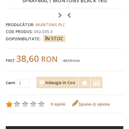
SPRAYMALT MUNTONS BLACK 1KG
PRODUCĂTOR:
MUNTONS PLC
COD PRODUS:
052.035.3
ÎN STOC
DISPONIBILITATE:
38,60
RON
PREŢ:
48,50
RON
Adauga in Cos
Cant:
0 opinii
Spune-ţi opinia