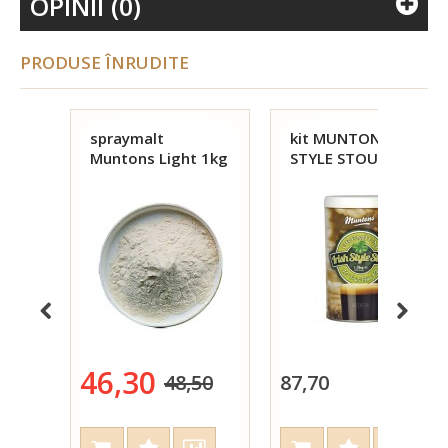
OPINII (0)
PRODUSE ÎNRUDITE
spraymalt
kit MUNTONS IRISH
Muntons Light 1kg
STYLE STOUT 1,5
kg
46,30
48,50
87,70