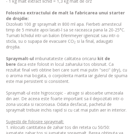
- 1 kg malt extract lichid = 1,3 kg malt de orz
Folosirea extractului de malt la fabricarea unui starter
de drojdie:
Dizolvati 100 gr spraymalt in 800 ml apa. Fierbeti amestecul
timp de 5 minute apoi lasati-l sa se raceasca pana la 20-25°C.
Turnati lichidul intr-un balon Erlenmeyer igienizat sau intr-o
sticla, su o supapa de evacuare CO
si la final, adaugati
2
drojdia.
Spraymalt-ul
imbunatateste calitatea oricarui
kit de
bere
daca este folosit in locul zaharului tos obisnuit. Ca
rezultat final veti obtine beri care sunt mai putin "seci" (dry), cu
o aroma mai bogata, o corpolenta marita iar gulerul de spuma
este mai persistent si consistent.
Spraymalt-ul este higroscopic - atrage si absoarbe umezeala
din aer. De aceea este foarte important sa il depozitati intr-o
zona uscata si racoroasa. Odata desfacut, pachetul de
spraymalt trebuie inchis rapid si cu cat mai putin aer in interior.
Sugestii de folosire spraymalt:
1. inlocuiti cantitatea de zahar tos din reteta cu 50/50:
jumatate zahar tos si jumatate spraymalt. Berea obtinuta va