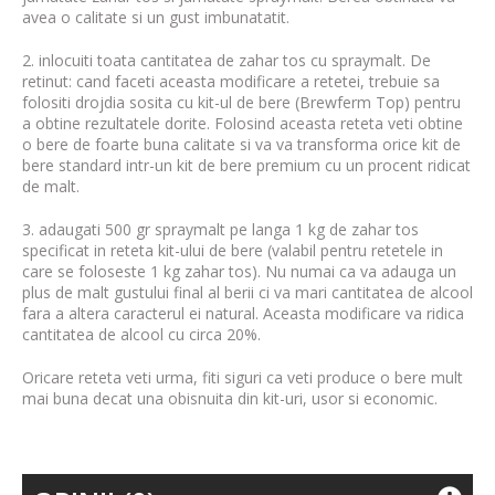
avea o calitate si un gust imbunatatit.
2. inlocuiti toata cantitatea de zahar tos cu spraymalt. De
retinut: cand faceti aceasta modificare a retetei, trebuie sa
folositi drojdia sosita cu kit-ul de bere (Brewferm Top) pentru
a obtine rezultatele dorite. Folosind aceasta reteta veti obtine
o bere de foarte buna calitate si va va transforma orice kit de
bere standard intr-un kit de bere premium cu un procent ridicat
de malt.
3. adaugati 500 gr spraymalt pe langa 1 kg de zahar tos
specificat in reteta kit-ului de bere (valabil pentru retetele in
care se foloseste 1 kg zahar tos). Nu numai ca va adauga un
plus de malt gustului final al berii ci va mari cantitatea de alcool
fara a altera caracterul ei natural. Aceasta modificare va ridica
cantitatea de alcool cu circa 20%.
Oricare reteta veti urma, fiti siguri ca veti produce o bere mult
mai buna decat una obisnuita din kit-uri, usor si economic.