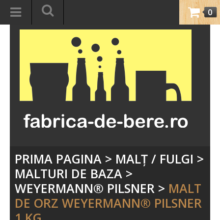
0
PRIMA PAGINA
>
MALŢ / FULGI
>
MALTURI DE BAZA
>
WEYERMANN® PILSNER
>
MALT
DE ORZ WEYERMANN® PILSNER
1 KG