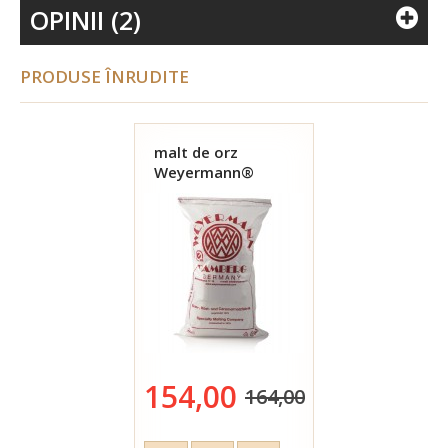
OPINII (2)
PRODUSE ÎNRUDITE
malt de orz
Weyermann®
Pilsner 25 kg
154,00
164,00