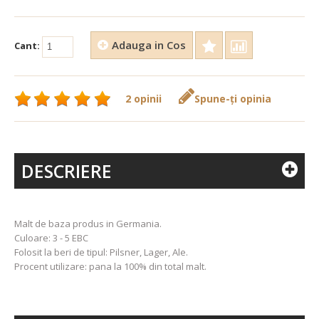
Adauga in Cos
Cant:
2 opinii
Spune-ţi opinia
DESCRIERE
Malt de baza produs in Germania.
Culoare: 3 - 5 EBC
Folosit la beri de tipul: Pilsner, Lager, Ale.
Procent utilizare: pana la 100% din total malt.