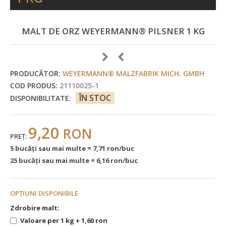
MALT DE ORZ WEYERMANN® PILSNER 1 KG
PRODUCĂTOR:
WEYERMANN® MALZFABRIK MICH. GMBH
COD PRODUS:
21110025-1
ÎN STOC
DISPONIBILITATE:
9,20
RON
PREŢ:
5 bucăţi sau mai multe = 7,71 ron/buc
25 bucăţi sau mai multe = 6,16 ron/buc
OPŢIUNI DISPONIBILE
Zdrobire malt:
Valoare per 1 kg + 1,60 ron