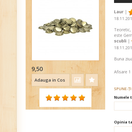
Laur
|
18.11.20
Teoretic,
este Ger
scubli
|
18.11.20
Buna ziua
9,50
Afisare 1 
Adauga in Cos
SPUNE-ŢI
Numele t
Opinia ta