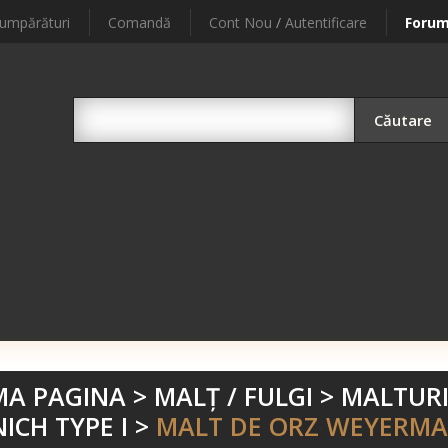
umpărături
Comandă
Cont Nou
/
Autentificare
Foru
Căutare
MA PAGINA
>
MALŢ / FULGI
>
MALTURI
ICH TYPE I
>
MALT DE ORZ WEYERMA