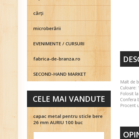
cărţi
microberării
EVENIMENTE / CURSURI
DES
fabrica-de-branza.ro
SECOND-HAND MARKET
Malt de 
Culoare: 
Folosit l
CELE MAI VANDUTE
Confera b
Procent u
capac metal pentru sticle bere
26 mm AURIU 100 buc
OPIN