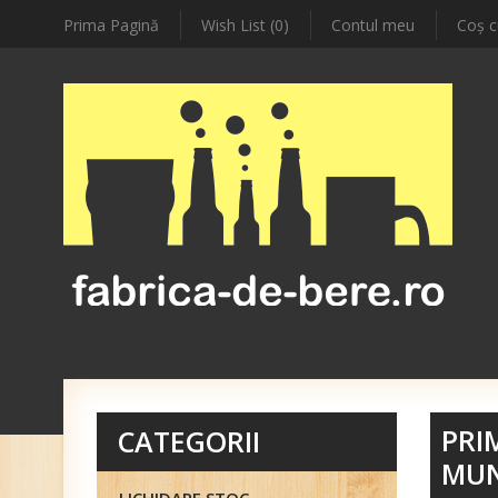
Prima Pagină
Wish List (0)
Contul meu
Coş c
PRI
CATEGORII
MUN