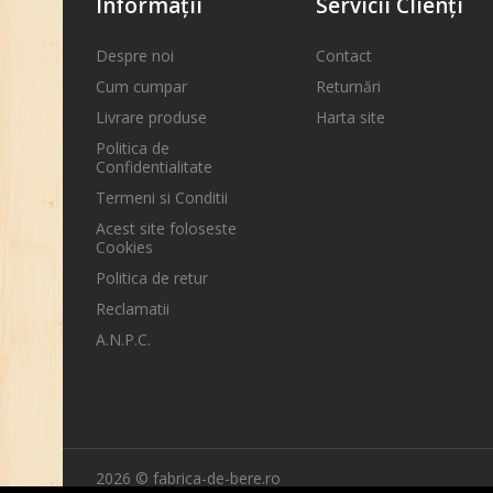
Informaţii
Servicii Clienţi
Despre noi
Contact
Cum cumpar
Returnări
Livrare produse
Harta site
Politica de
Confidentialitate
Termeni si Conditii
Acest site foloseste
Cookies
Politica de retur
Reclamatii
A.N.P.C.
2026 © fabrica-de-bere.ro