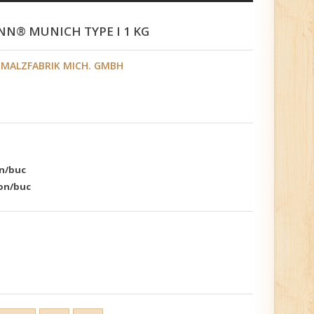
N® MUNICH TYPE I 1 KG
MALZFABRIK MICH. GMBH
on/buc
ron/buc