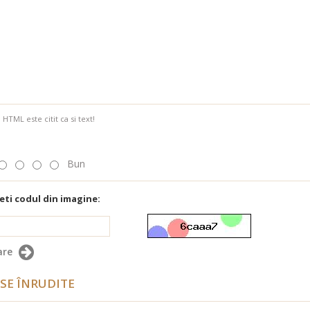
HTML este citit ca si text!
Bun
eti codul din imagine:
are
SE ÎNRUDITE