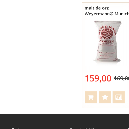
malt de orz
Weyermann® Munic
type I 25 kg
159,00
169,0