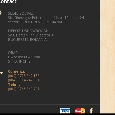
Contact
SEDIU SOCIAL:
Str. Gheorghe Petrascu, nr. 16, bl. 10, apt. 124
sector 3, BUCURESTI, ROMANIA
DEPOZIT/SHOWROOM:
Sos. Berceni, nr. 8, sector 4
BUCURESTI, ROMANIA
ORAR:
L – V: 09:00 – 17:00
S – D: INCHIS
Comenzi:
(004) 0723.642.136
(004) 0314.242.301
Tehnic:
(004) 0745.349.791