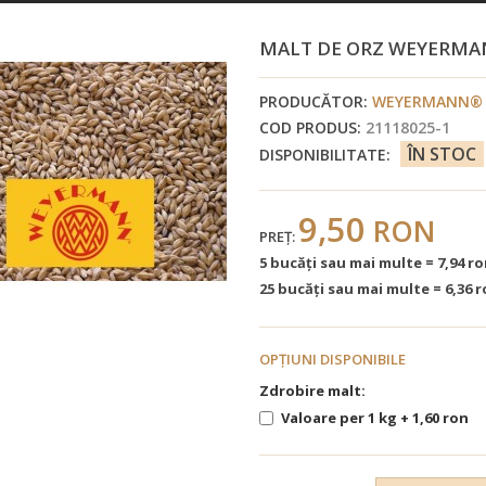
MALT DE ORZ WEYERMAN
PRODUCĂTOR:
WEYERMANN® 
COD PRODUS:
21118025-1
ÎN STOC
DISPONIBILITATE:
9,50
RON
PREŢ:
5 bucăţi sau mai multe = 7,94 r
25 bucăţi sau mai multe = 6,36 
OPŢIUNI DISPONIBILE
Zdrobire malt:
Valoare per 1 kg + 1,60 ron