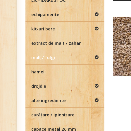
LICHIDARE STOC
echipamente
kit-uri bere
extract de malt / zahar
malţ / fulgi
hamei
drojdie
alte ingrediente
curăţare / igienizare
capace metal 26 mm