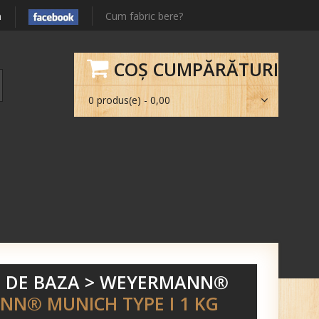
m
Cum fabric bere?
COŞ CUMPĂRĂTURI
0 produs(e) - 0,00
 DE BAZA
>
WEYERMANN®
NN® MUNICH TYPE I 1 KG