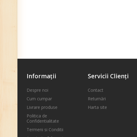
Informaţii
Servicii Clienţi
Despre noi
Contact
Cum cumpar
Returnări
Livrare produse
Harta site
Politica de
Confidentialitate
Termeni si Conditii