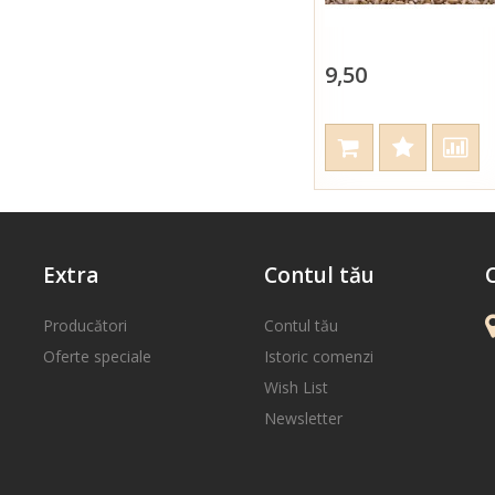
9,50
Extra
Contul tău
Producători
Contul tău
Oferte speciale
Istoric comenzi
Wish List
Newsletter