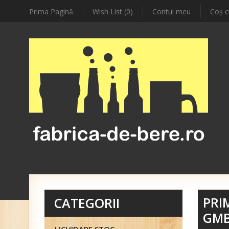
Prima Pagină
Wish List (0)
Contul meu
Coş c
PRI
CATEGORII
GM