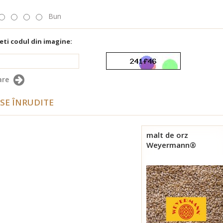
Bun
eti codul din imagine:
are
SE ÎNRUDITE
malt de orz
Weyermann®
Bohemian Pilsner 1
kg