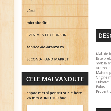
cărţi
microberării
DES
EVENIMENTE / CURSURI
fabrica-de-branza.ro
Malt de b
Este prel
SECOND-HAND MARKET
malt la fi
Aroma: ar
Materie p
CELE MAI VANDUTE
Origine m
Culoare: 
Folosit l
Procent u
capac metal pentru sticle bere
26 mm AURIU 100 buc