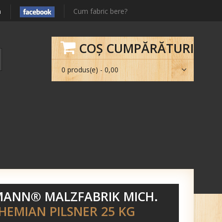
m
Cum fabric bere?
COŞ CUMPĂRĂTURI
0 produs(e) - 0,00
ANN® MALZFABRIK MICH.
EMIAN PILSNER 25 KG