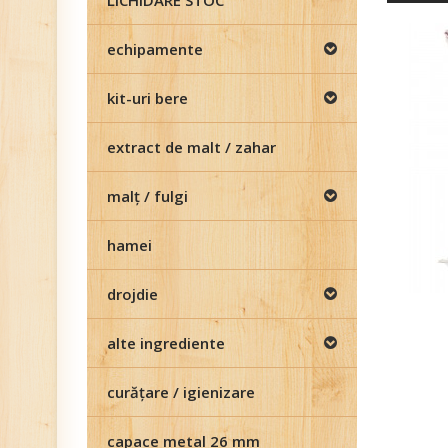
LICHIDARE STOC
echipamente
kit-uri bere
extract de malt / zahar
malţ / fulgi
hamei
drojdie
alte ingrediente
curăţare / igienizare
capace metal 26 mm