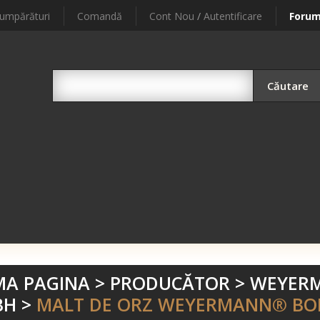
umpărături
Comandă
Cont Nou
/
Autentificare
Foru
Căutare
MA PAGINA
>
PRODUCĂTOR
>
WEYERM
BH
>
MALT DE ORZ WEYERMANN® BOH