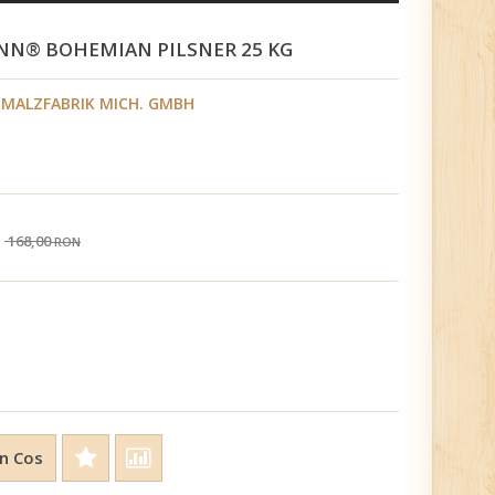
NN® BOHEMIAN PILSNER 25 KG
MALZFABRIK MICH. GMBH
168,00
RON
n Cos