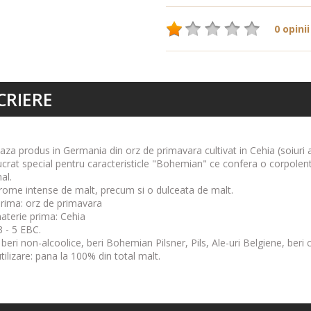
0 opinii
CRIERE
aza produs in Germania din orz de primavara cultivat in Cehia (soiuri
ucrat special pentru caracteristicle "Bohemian" ce confera o corpolen
nal.
ome intense de malt, precum si o dulceata de malt.
rima: orz de primavara
aterie prima: Cehia
3 - 5 EBC.
a beri non-alcoolice, beri Bohemian Pilsner, Pils, Ale-uri Belgiene, beri 
tilizare: pana la 100% din total malt.