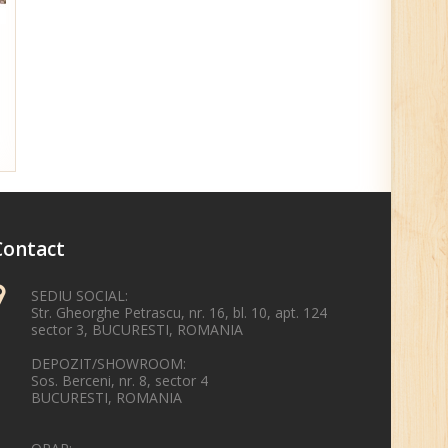
Contact
SEDIU SOCIAL:
Str. Gheorghe Petrascu, nr. 16, bl. 10, apt. 124
sector 3, BUCURESTI, ROMANIA
DEPOZIT/SHOWROOM:
Sos. Berceni, nr. 8, sector 4
BUCURESTI, ROMANIA