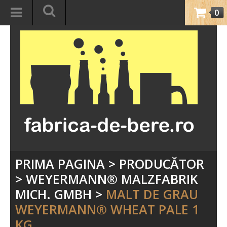
0
PRIMA PAGINA
>
PRODUCĂTOR
>
WEYERMANN® MALZFABRIK
MICH. GMBH
>
MALT DE GRAU
WEYERMANN® WHEAT PALE 1
KG